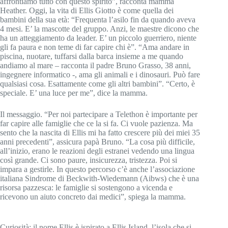
affrontiamo tutto con questo spirito”, racconta mamma
Heather. Oggi, la vita di Ellis Giotto è come quella dei
bambini della sua età: “Frequenta l’asilo fin da quando aveva
4 mesi. E’ la mascotte del gruppo. Anzi, le maestre dicono che
ha un atteggiamento da leader. E’ un piccolo guerriero, niente
gli fa paura e non teme di far capire chi è”. “Ama andare in
piscina, nuotare, tuffarsi dalla barca insieme a me quando
andiamo al mare – racconta il padre Bruno Grasso, 38 anni,
ingegnere informatico -, ama gli animali e i dinosauri. Può fare
qualsiasi cosa. Esattamente come gli altri bambini”. “Certo, è
speciale. E’ una luce per me”, dice la mamma.
Il messaggio. “Per noi partecipare a Telethon è importante per
far capire alle famiglie che ce la si fa. Ci vuole pazienza. Ma
sento che la nascita di Ellis mi ha fatto crescere più dei miei 35
anni precedenti”, assicura papà Bruno. “La cosa più difficile,
all’inizio, erano le reazioni degli estranei vedendo una lingua
così grande. Ci sono paure, insicurezza, tristezza. Poi si
impara a gestirle. In questo percorso c’è anche l’associazione
italiana Sindrome di Beckwith-Wiedemann (Aibws) che è una
risorsa pazzesca: le famiglie si sostengono a vicenda e
ricevono un aiuto concreto dai medici”, spiega la mamma.
Curiosità: il nome Ellis è ispirato a Ellis Island, l’isola che si