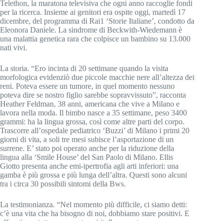
Telethon, la maratona televisiva che ogni anno raccoglie fondi
per la ricerca. Insieme ai genitori era ospite oggi, martedì 17
dicembre, del programma di Rai1 ‘Storie Italiane’, condotto da
Eleonora Daniele. La sindrome di Beckwith-Wiedemann è
una malattia genetica rara che colpisce un bambino su 13.000
nati vivi.
La storia. “Ero incinta di 20 settimane quando la visita
morfologica evidenziò due piccole macchie nere all’altezza dei
reni. Poteva essere un tumore, in quel momento nessuno
poteva dire se nostro figlio sarebbe sopravvissuto”, racconta
Heather Feldman, 38 anni, americana che vive a Milano e
lavora nella moda. Il bimbo nasce a 35 settimane, peso 3400
grammi: ha la lingua grossa, così come altre parti del corpo.
Trascorre all’ospedale pediatrico ‘Buzzi’ di Milano i primi 20
giorni di vita, a soli tre mesi subisce l’asportazione di un
surrene. E’ stato poi operato anche per la riduzione della
lingua alla ‘Smile House’ del San Paolo di Milano. Ellis
Giotto presenta anche emi-ipertrofia agli arti inferiori: una
gamba è più grossa e più lunga dell’altra. Questi sono alcuni
tra i circa 30 possibili sintomi della Bws.
La testimonianza. “Nel momento più difficile, ci siamo detti:
c’è una vita che ha bisogno di noi, dobbiamo stare positivi. E