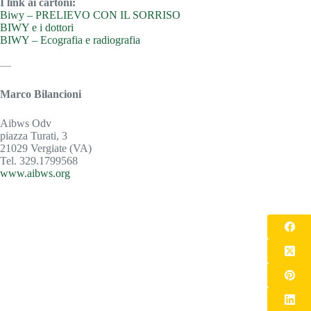
I link ai cartoni:
Biwy – PRELIEVO CON IL SORRISO
BIWY e i dottori
BIWY – Ecografia e radiografia
—
Marco Bilancioni
Aibws Odv
piazza Turati, 3
21029 Vergiate (VA)
Tel. 329.1799568
www.aibws.org