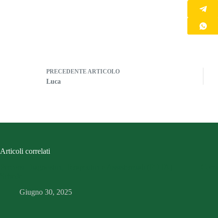
PRECEDENTE
ARTICOLO
Luca
Articoli correlati
Percorsi Diagnostici, Terapeutici e Assistenziali (PDTA) –
Comun
Schede
Giugno 30, 2025