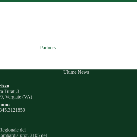
Partners
Ultime News
rizzo
za Turati,3
9, Vergiate (VA)
fono:
345.3121850
 Regionale del
Lombardia prot. 3105 del