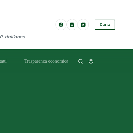
Dona
30 dall’anno
atti
Trasparenza economica