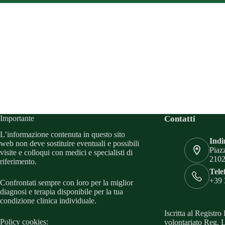
Importante
Contatti
L’informazione contenuta in questo sito
Indi
web non deve sostituire eventuali e possibili
Piaz
visite e colloqui con medici e specialisti di
2102
riferimento.
Tele
+39 
Confrontati sempre con loro per la miglior
diagnosi e terapia disponibile per la tua
condizione clinica individuale.
Iscritta al Registro
Policy cookies:
volontariato Reg. 