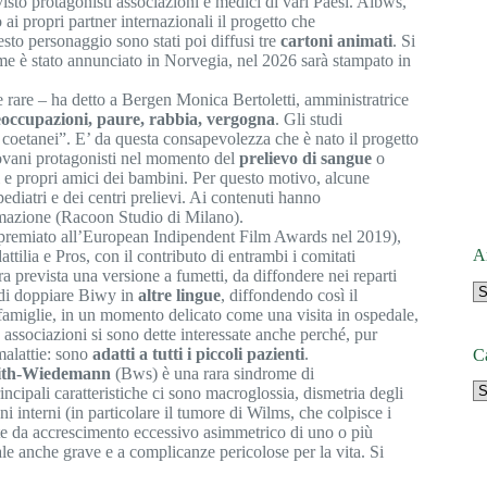
to protagonisti associazioni e medici di vari Paesi. Aibws,
 propri partner internazionali il progetto che
to personaggio sono stati poi diffusi tre
cartoni animati
. Si
come è stato annunciato in Norvegia, nel 2026 sarà stampato in
e rare – ha detto a Bergen Monica Bertoletti, amministratrice
eoccupazioni, paure, rabbia, vergogna
. Gli studi
 coetanei”. E’ da questa consapevolezza che è nato il progetto
 giovani protagonisti nel momento del
prelievo di sangue
o
i e propri amici dei bambini. Per questo motivo, alcune
 pediatri e dei centri prelievi. Ai contenuti hanno
nimazione (Racoon Studio di Milano).
e (premiato all’European Indipendent Film Awards nel 2019),
A
ttilia e Pros, con il contributo di entrambi i comitati
ra prevista una versione a fumetti, da diffondere nei reparti
à di doppiare Biwy in
altre lingue
, diffondendo così il
famiglie, in un momento delicato come una visita in ospedale,
associazioni si sono dette interessate anche perché, pur
malattie: sono
adatti a tutti i piccoli pazienti
.
C
with-Wiedemann
(Bws) è una rara sindrome di
cipali caratteristiche ci sono macroglossia, dismetria degli
ni interni (in particolare il tumore di Wilms, che colpisce i
te da accrescimento eccessivo asimmetrico di uno o più
tale anche grave e a complicanze pericolose per la vita. Si