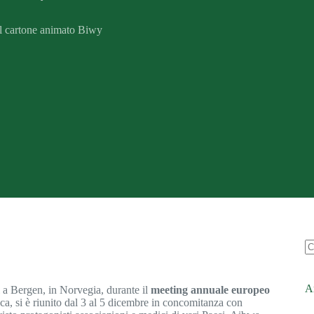
el cartone animato Biwy
Ar
ti a Bergen, in Norvegia, durante il
meeting annuale europeo
aca, si è riunito dal 3 al 5 dicembre in concomitanza con