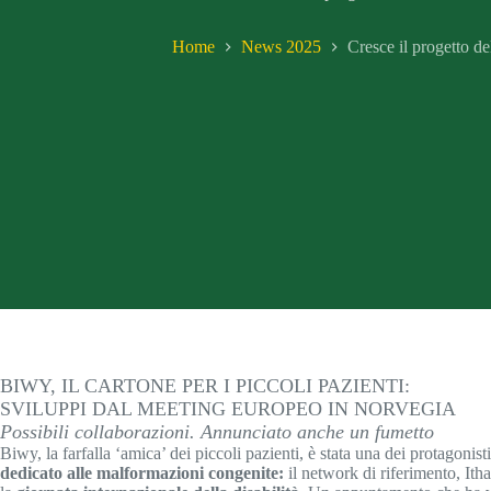
Home
News 2025
Cresce il progetto d
BIWY, IL CARTONE PER I PICCOLI PAZIENTI:
SVILUPPI DAL MEETING EUROPEO IN NORVEGIA
Possibili collaborazioni. Annunciato anche un fumetto
Biwy, la farfalla ‘amica’ dei piccoli pazienti, è stata una dei protagonis
dedicato alle malformazioni congenite:
il network di riferimento, Ith