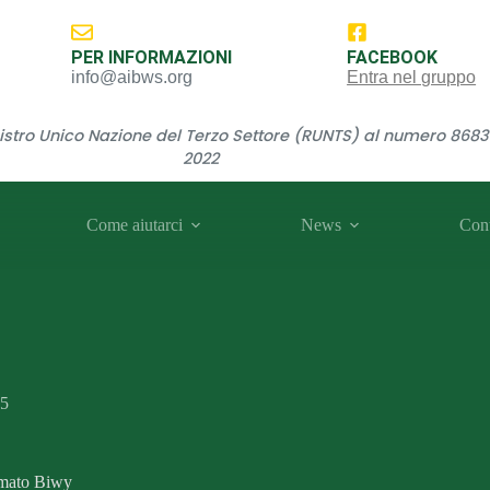
PER INFORMAZIONI
FACEBOOK
info@aibws.org
Entra nel gruppo
gistro Unico Nazione del Terzo Settore (RUNTS) al numero 868
2022
Come aiutarci
News
Cont
25
nimato Biwy