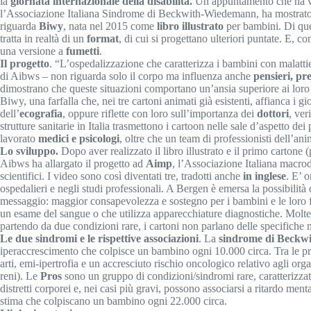
la
giornata internazionale della disabilità.
Un appuntamento che ha vis
l’Associazione Italiana Sindrome di Beckwith-Wiedemann, ha mostrato ai
riguarda
Biwy
, nata nel 2015 come
libro illustrato
per bambini. Di ques
tratta in realtà di un
format
, di cui si progettano ulteriori puntate. E, 
una versione a
fumetti
.
Il progetto
. “L’ospedalizzazione che caratterizza i bambini con malatti
di Aibws – non riguarda solo il corpo ma influenza anche
pensieri, pr
dimostrano che queste situazioni comportano un’ansia superiore ai loro
Biwy, una farfalla che, nei tre cartoni animati già esistenti, affianca i
dell’
ecografia
, oppure riflette con loro sull’importanza dei
dottori
, ver
strutture sanitarie in Italia trasmettono i cartoon nelle sale d’aspetto dei
lavorato
medici e psicologi
, oltre che un team di professionisti dell’a
Lo sviluppo.
Dopo aver realizzato il libro illustrato e il primo carton
Aibws ha allargato il progetto ad
Aimp
, l’Associazione Italiana macroda
scientifici. I video sono così diventati tre, tradotti anche
in inglese
. E’ o
ospedalieri e negli studi professionali. A Bergen è emersa la possibilit
messaggio: maggior consapevolezza e sostegno per i bambini e le loro 
un esame del sangue o che utilizza apparecchiature diagnostiche. Molte 
partendo da due condizioni rare, i cartoni non parlano delle specifiche 
Le due sindromi e le rispettive associazioni
. La
sindrome di Beck
iperaccrescimento che colpisce un bambino ogni 10.000 circa. Tra le prin
arti, emi-ipertrofia e un accresciuto rischio oncologico relativo agli orga
reni). Le
Pros
sono un gruppo di condizioni/sindromi rare, caratterizza
distretti corporei e, nei casi più gravi, possono associarsi a ritardo men
stima che colpiscano un bambino ogni 22.000 circa.