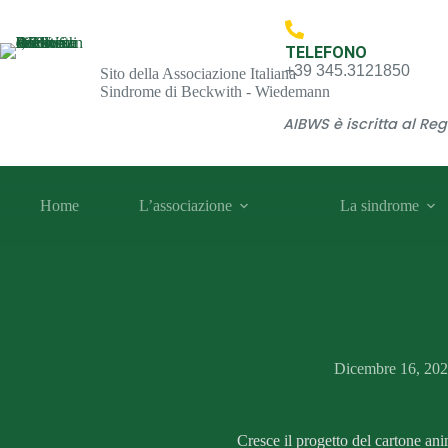
TELEFONO
+39 345.3121850
Sito della Associazione Italiana
Sindrome di Beckwith - Wiedemann
AIBWS è iscritta al Re
Home
L’associazione
La sindrome
Dicembre 16, 20
Cresce il progetto del cartone a